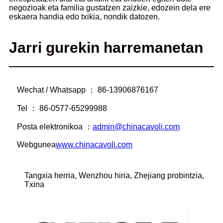
negozioak eta familia gustatzen zaizkie, edozein dela ere
eskaera handia edo txikia, nondik datozen.
Jarri gurekin harremanetan
Wechat / Whatsapp ： 86-13906876167
Tel ： 86-0577-65299988
Posta elektronikoa ：
admin@chinacavoli.com
Webgunea
www.chinacavoli.com
Tangxia herria, Wenzhou hiria, Zhejiang probintzia,
Txina