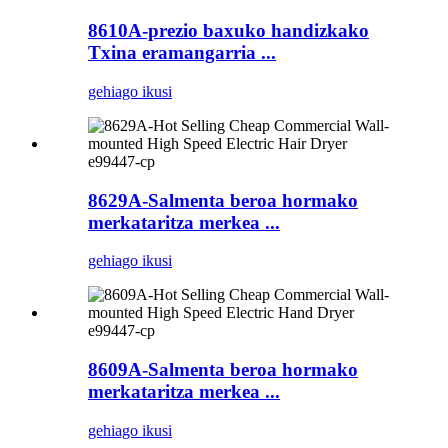
8610A-prezio baxuko handizkako
Txina eramangarria ...
gehiago ikusi
e99447-cp
8629A-Salmenta beroa hormako
merkataritza merkea ...
gehiago ikusi
e99447-cp
8609A-Salmenta beroa hormako
merkataritza merkea ...
gehiago ikusi