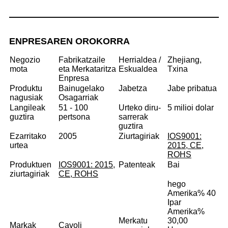
ENPRESAREN OROKORRA
Negozio
Fabrikatzaile
Herrialdea /
Zhejiang,
mota
eta Merkataritza
Eskualdea
Txina
Enpresa
Produktu
Bainugelako
Jabetza
Jabe pribatua
nagusiak
Osagarriak
Langileak
51 - 100
Urteko diru-
5 milioi dolar
guztira
pertsona
sarrerak
guztira
Ezarritako
2005
Ziurtagiriak
IOS9001:
urtea
2015, CE,
ROHS
Produktuen
IOS9001: 2015,
Patenteak
Bai
ziurtagiriak
CE, ROHS
hego
Amerika
% 40
Ipar
Amerika%
Merkatu
30,00
Markak
Cavoli