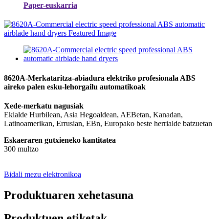
Paper-euskarria
8620A-Merkataritza-abiadura elektriko profesionala ABS
aireko palen esku-lehorgailu automatikoak
Xede-merkatu nagusiak
Ekialde Hurbilean, Asia Hegoaldean, AEBetan, Kanadan,
Latinoamerikan, Errusian, EBn, Europako beste herrialde batzuetan
Eskaeraren gutxieneko kantitatea
300 multzo
Bidali mezu elektronikoa
Produktuaren xehetasuna
Produktuen etiketak