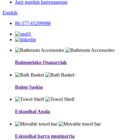
Jarri gurekin harremanetan
English
86-577-65299988
Bainugelako Osagarriak
Bainu Saskia
Eskuoihal Apala
Eskuoihal barra mugigarria