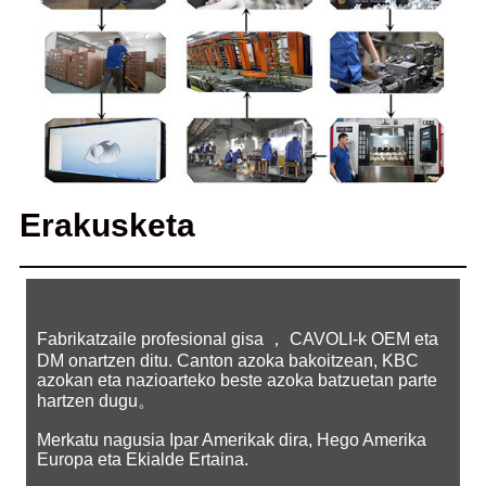
Erakusketa
Fabrikatzaile profesional gisa ， CAVOLI-k OEM eta
DM onartzen ditu. Canton azoka bakoitzean, KBC
azokan eta nazioarteko beste azoka batzuetan parte
hartzen dugu。
Merkatu nagusia Ipar Amerikak dira, Hego Amerika
Europa eta Ekialde Ertaina.