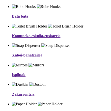
Bata bata
Komuneko eskuila-euskarria
Xaboi-banatzailea
Ispiluak
Zakarrontzia