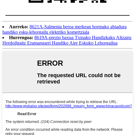
Aurreko:
8621A-Salmenta beroa merkean hormako abiadura
handiko esku-lehorgailu elektriko komertziala
Hurrengoa:
8619A-prezio baxua Txinako Handizkako Altzairu
Herdoilgaitz Eramangarri Handiko Aire Eskuko Lehorgailua