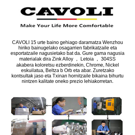
CAVOLI 15 urte baino gehiago daramatza Wenzhou
hiriko bainugelako osagarrien fabrikatzaile eta
esportatzaile nagusietako bat da. Gure gama nagusia
materialak dira Zink Alloy ， Letoia ， 304SS
akabera koloretsu ezberdinekin, Chrome, Nickel
eskuilatua, Beltza b Orb eta abar. Zuretzako
kontsultak jaso eta Txinan hornitzaile bikaina bihurtu
nintzen kalitate oneko prezio lehiakorretan.