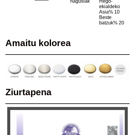
nagusiak
Hego-
ekialdeko
Asia% 10
Beste
batzuk% 20
Amaitu kolorea
Ziurtapena