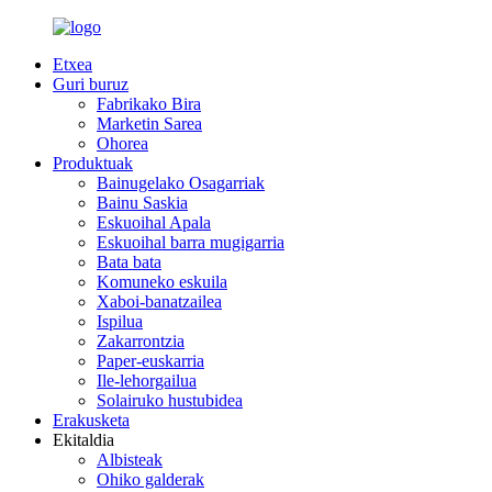
Etxea
Guri buruz
Fabrikako Bira
Marketin Sarea
Ohorea
Produktuak
Bainugelako Osagarriak
Bainu Saskia
Eskuoihal Apala
Eskuoihal barra mugigarria
Bata bata
Komuneko eskuila
Xaboi-banatzailea
Ispilua
Zakarrontzia
Paper-euskarria
Ile-lehorgailua
Solairuko hustubidea
Erakusketa
Ekitaldia
Albisteak
Ohiko galderak