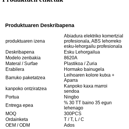
Produktuaren Deskribapena
Abiadura elektriko komertzial
produktuaren izena
profesionala, ABS lehorreko
esku-lehorgailu profesionala
Deskribapena
Esku Lehorgailua
Modelo zenbakia
8620A
Materal / Surfae
Plastikoa / Zuria
Erabilera
Hormako bainugela
Leihoaren kolore kutxa +
Barruko paketatzea
Aparra
Kanpoko kaxa marroi
kanpoko ontziratzea
sendoa
Portua
Ningbo
% 30 TT baino 35 egun
Entrega epea
lehenago
MOQ
300PCS
Ordainketa
T / T, L / C
OEM / ODM
Ados