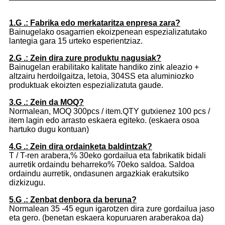
1.G .: Fabrika edo merkataritza enpresa zara?
Bainugelako osagarrien ekoizpenean espezializatutako
lantegia gara 15 urteko esperientziaz.
2.G .: Zein dira zure produktu nagusiak?
Bainugelan erabilitako kalitate handiko zink aleazio +
altzairu herdoilgaitza, letoia, 304SS eta aluminiozko
produktuak ekoizten espezializatuta gaude.
3.G .: Zein da MOQ?
Normalean, MOQ 300pcs / item.QTY gutxienez 100 pcs /
item lagin edo arrasto eskaera egiteko. (eskaera osoa
hartuko dugu kontuan)
4.G .: Zein dira ordainketa baldintzak?
T / T-ren arabera,% 30eko gordailua eta fabrikatik bidali
aurretik ordaindu beharreko% 70eko saldoa. Saldoa
ordaindu aurretik, ondasunen argazkiak erakutsiko
dizkizugu.
5.G .: Zenbat denbora da beruna?
Normalean 35 -45 egun igarotzen dira zure gordailua jaso
eta gero. (benetan eskaera kopuruaren araberakoa da)