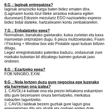
6.G .: laginak entregatzea?
laginak arrazoizko karga baten bidez ematen dira.
(Laginaren kuota itzul liteke arrastoa eskaera egiten
duzunean) Edozein mezulariz EDO nazioarteko express
bidez bidal daiteke, hartzailearen kontu zenbakiarekin.
7.G .: Enbalatzeko epea?
Normalean, banakako gaietarako, kutxa zurietan eta kaxa
marroietan ontziratzen dugu. 6 pieza multzoetarako, Foam
/ Flocking + Window box edo Protable opari kutxan biltzen
ditugu.
Legez erregistratutako patentea baduzu, ondasunak zure
markako kutxetan bil ditzakegu baimen gutunak jaso
ondoren.
8.G .: Ezartzeko epea?
FOB NINGBO, EXW.
9.G .: Nola lortzen duzu gure negozioa epe luzerako
eta harreman ona izatea?
1. CAVOLI-k kalitate ona eta prezio lehiakorra eskaintzen
ditu gure bezeroaren onura bermatzeko, merkatua
irabazten laguntzeko.
2. CAVOLI taldeak bezero guztiak gure lagun gisa
errespetatzen ditu eta ahalik eta ondoen egiten dute