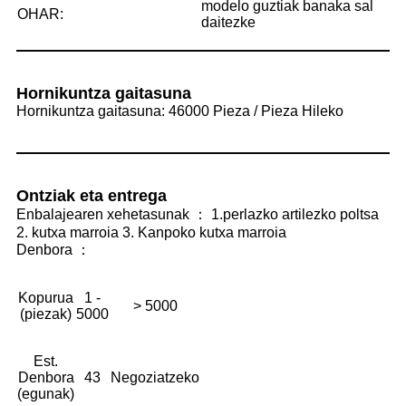
modelo guztiak banaka sal
OHAR:
daitezke
Hornikuntza gaitasuna
Hornikuntza gaitasuna: 46000 Pieza / Pieza Hileko
Ontziak eta entrega
Enbalajearen xehetasunak ： 1.perlazko artilezko poltsa
2. kutxa marroia 3. Kanpoko kutxa marroia
Denbora ：
Kopurua
1 -
> 5000
(piezak)
5000
Est.
Denbora
43
Negoziatzeko
(egunak)