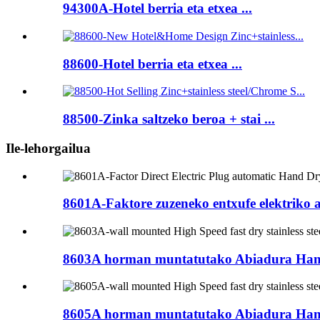
94300A-Hotel berria eta etxea ...
88600-Hotel berria eta etxea ...
88500-Zinka saltzeko beroa + stai ...
Ile-lehorgailua
8601A-Faktore zuzeneko entxufe elektriko 
8603A horman muntatutako Abiadura Handik
8605A horman muntatutako Abiadura Handik