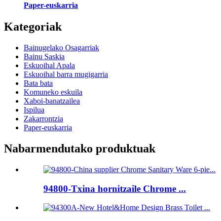
Paper-euskarria
Kategoriak
Bainugelako Osagarriak
Bainu Saskia
Eskuoihal Apala
Eskuoihal barra mugigarria
Bata bata
Komuneko eskuila
Xaboi-banatzailea
Ispilua
Zakarrontzia
Paper-euskarria
Nabarmendutako produktuak
94800-Txina hornitzaile Chrome ...