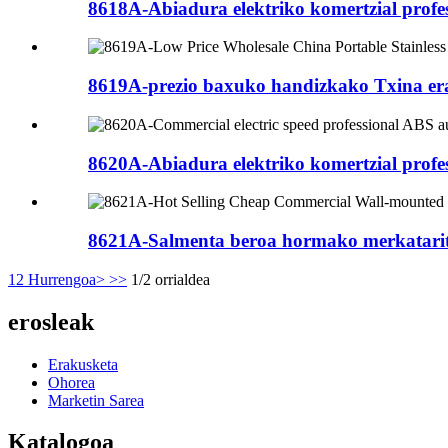
8618A-Abiadura elektriko komertzial profes
8619A-prezio baxuko handizkako Txina era
8620A-Abiadura elektriko komertzial profes
8621A-Salmenta beroa hormako merkataritz
1
2
Hurrengoa>
>>
1/2 orrialdea
erosleak
Erakusketa
Ohorea
Marketin Sarea
Katalogoa