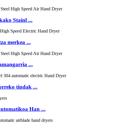
ko Stainl ...
a merkea ...
mangarria ...
rreko tindak ...
automatikoa Han ...