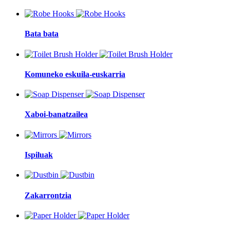
Bata bata
Komuneko eskuila-euskarria
Xaboi-banatzailea
Ispiluak
Zakarrontzia