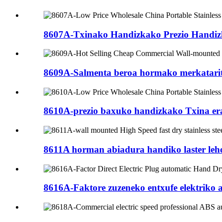
8607A-Txinako Handizkako Prezio Handizka
8609A-Salmenta beroa hormako merkataritz
8610A-prezio baxuko handizkako Txina era
8611A horman abiadura handiko laster leho
8616A-Faktore zuzeneko entxufe elektriko 