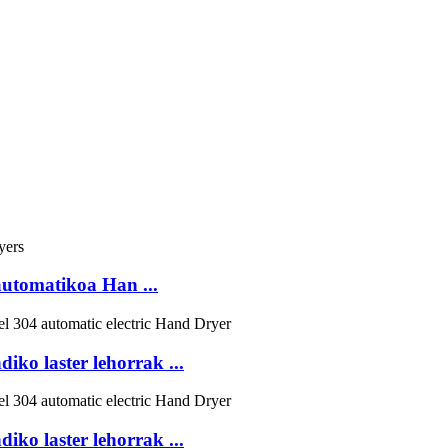
automatikoa Han ...
o laster lehorrak ...
o laster lehorrak ...