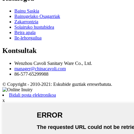
Bainu Saskia
Bainugelako Osagarriak
Zakarrontzia
Solairuko hustubidea
Beira apala
Ile-lehorgailua
Kontsultak
Wenzhou Cavoli Sanitary Ware Co., Ltd.
manager@chinacavoli.com
86-577-65299988
© Copyright - 2010-2021: Eskubide guztiak erreserbatuta.
Bidali posta elektronikoa
x