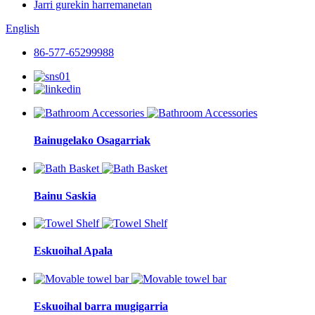
Jarri gurekin harremanetan
English
86-577-65299988
Bainugelako Osagarriak
Bainu Saskia
Eskuoihal Apala
Eskuoihal barra mugigarria