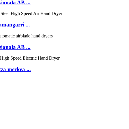
ionala AB ...
mangarri ...
ionala AB ...
a merkea ...