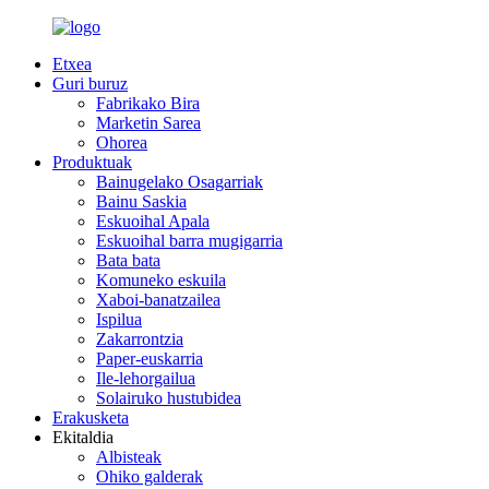
Etxea
Guri buruz
Fabrikako Bira
Marketin Sarea
Ohorea
Produktuak
Bainugelako Osagarriak
Bainu Saskia
Eskuoihal Apala
Eskuoihal barra mugigarria
Bata bata
Komuneko eskuila
Xaboi-banatzailea
Ispilua
Zakarrontzia
Paper-euskarria
Ile-lehorgailua
Solairuko hustubidea
Erakusketa
Ekitaldia
Albisteak
Ohiko galderak